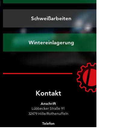
Schweißarbeiten
Wintereinlagerung
Kontakt
Anschrift
Lübbecker Straße 91
32479 Hille/Rothenuffeln
Telefon
05734 2190